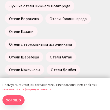
Лучшие отели Нижнего Новгорода
Отели Воронежа
Отели Калининграда
Отели Казани
Отели с термальными источниками
Отели Шерегеша
Отели Алтая
Отели Махачкалы
Отели Домбая
Отели Архыза
Отели Териберки
Пользуясь сайтом, вы соглашаетесь с использованием cookies и
политикой конфиденциальности
Отели Сочи
Отели Красной Поляны
ХОРОШО
Отели Байкальска
Детские отели в Египте