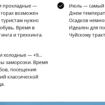
и прохладные —
Июль — самый 
в горах возможен
Днем температу
а туристам нужно
Осадков немног
обувь. Время в
Идеален для по
тинга и треккинга.
Чуйскому тракт
чи холодные — +9…
ны заморозки. Время
ибов, посещения
ий классической
а.