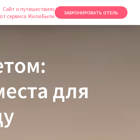
Сайт о путешествиях
ЗАБРОНИРОВАТЬ ОТЕЛЬ
от сервиса ЖилиБыли
етом:
места для
ду