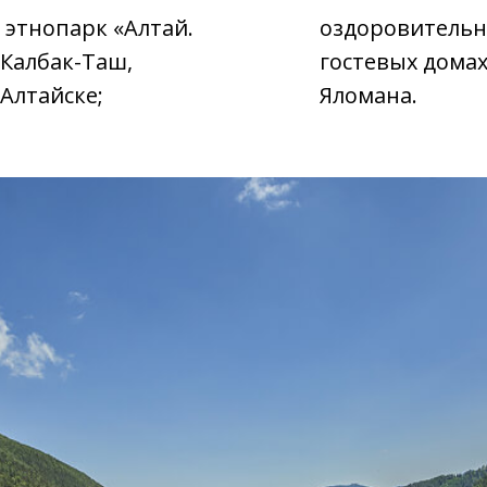
 этнопарк «Алтай.
оздоровительн
 Калбак-Таш,
гостевых домах
Алтайске;
Яломана.