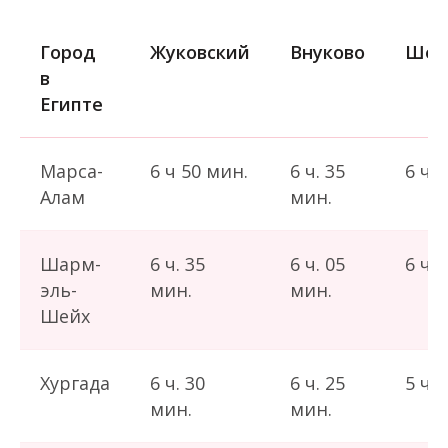
Город
Жуковский
Внуково
Шер
в
Египте
Марса-
6 ч 50 мин.
6 ч. 35
6 ч. 
Алам
мин.
Шарм-
6 ч. 35
6 ч. 05
6 ч. 
эль-
мин.
мин.
Шейх
Хургада
6 ч. 30
6 ч. 25
5 ч. 
мин.
мин.