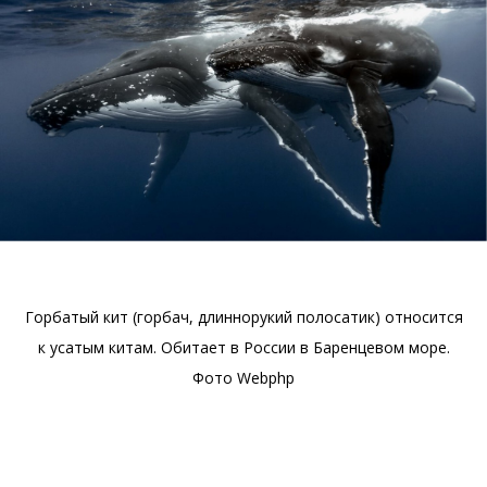
Горбатый кит (горбач, длиннорукий полосатик) относится
к усатым китам. Обитает в России в Баренцевом море.
Фото Webphp