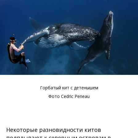
Горбатый кит с детенышем
Фото Cedric Peneau
Некоторые разновидности китов
подплывают к северным островам в