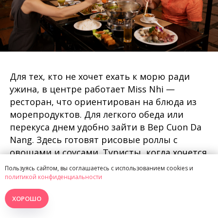
Для тех, кто не хочет ехать к морю ради
ужина, в центре работает Miss Nhi —
ресторан, что ориентирован на блюда из
морепродуктов. Для легкого обеда или
перекуса днем удобно зайти в Bep Cuon Da
Nang. Здесь готовят рисовые роллы с
овощами и соусами. Туристы, когда хочется
познакомиться с вьетнамской кухней, идут
Пользуясь сайтом, вы соглашаетесь с использованием cookies и
в Vietnom Local, где подают классические
политикой конфиденциальности
фо, лапшу и роллы. Меню составлено на
ХОРОШО
английском.