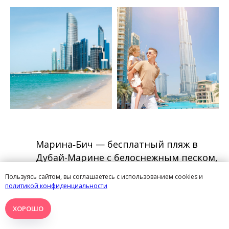
Марина‑Бич — бесплатный пляж в
Дубай-Марине с белоснежным песком,
чистой водой и бутиками вдоль
Пользуясь сайтом, вы соглашаетесь с использованием cookies и
береговой линии, где можно найти
политикой конфиденциальности
интересный вещи. Гости города
ХОРОШО
любят прогулки в этой локации.
Вечером некоторые туристы