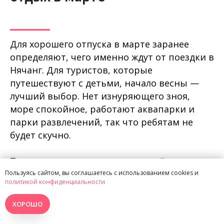
Для хорошего отпуска в марте заранее
определяют, чего именно ждут от поездки в
Нячанг. Для туристов, которые
путешествуют с детьми, начало весны —
лучший выбор. Нет изнуряющего зноя,
море спокойное, работают аквапарки и
парки развлечений, так что ребятам не
будет скучно.
Туристам, которые не готовы всё время
лежать на пляже и хотят посмотреть
Пользуясь сайтом, вы соглашаетесь с использованием cookies и
политикой конфиденциальности
страну, март тоже подходит. В
центральном Вьетнаме, где расположен
ХОРОШО
Нячанг, стоит сухая и солнечная погода —