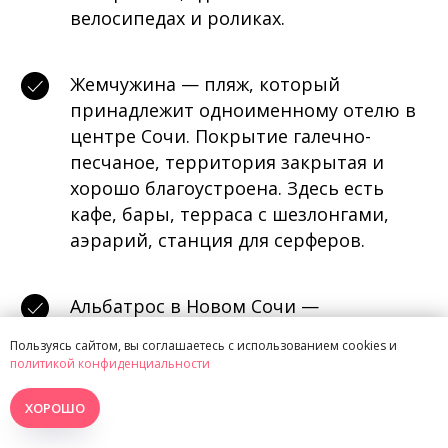
велосипедах и роликах.
Жемчужина — пляж, который
принадлежит одноименному отелю в
центре Сочи. Покрытие галечно-
песчаное, территория закрытая и
хорошо благоустроена. Здесь есть
кафе, бары, терраса с шезлонгами,
аэрарий, станция для серферов.
Альбатрос в Новом Сочи —
бесплатный, инфраструктура развита
Пользуясь сайтом, вы соглашаетесь с использованием cookies и
слабо. Покрытие смешанное — из
политикой конфиденциальности
гальки и песка. Заход в море пологий,
глубина нарастает медленно,
ХОРОШО
защищен волнорезами.