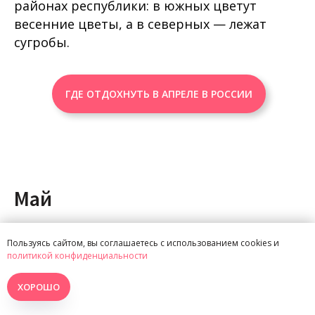
районах республики: в южных цветут
весенние цветы, а в северных — лежат
сугробы.
ГДЕ ОТДОХНУТЬ В АПРЕЛЕ В РОССИИ
Май
Пользуясь сайтом, вы соглашаетесь с использованием cookies и
политикой конфиденциальности
В мае в Карелии наступает весеннее тепло.
Погода комфортная и предсказуемая. В
ХОРОШО
начале месяца термометр показывает до