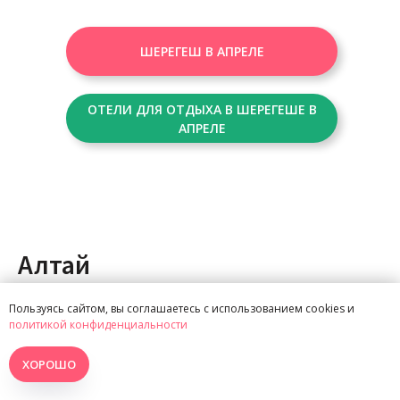
ШЕРЕГЕШ В АПРЕЛЕ
ОТЕЛИ ДЛЯ ОТДЫХА В ШЕРЕГЕШЕ В
АПРЕЛЕ
Алтай
Пользуясь сайтом, вы соглашаетесь с использованием cookies и
политикой конфиденциальности
Горы Алтая в апреле весной — территория
ХОРОШО
контрастов. В долинах
гор Алтайского края