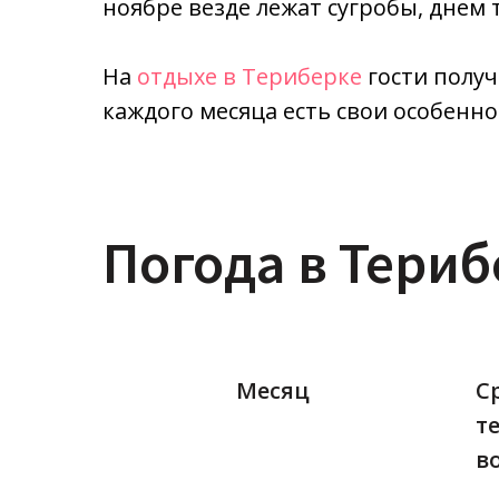
ноябре везде лежат сугробы, днем 
На
отдыхе в Териберке
гости получ
каждого месяца есть свои особенно
Погода в Териб
Месяц
С
т
во