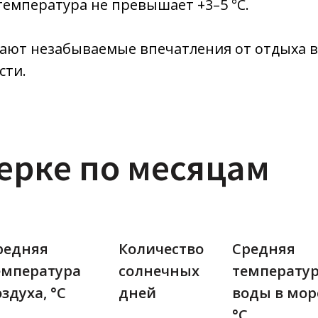
температура не превышает +3–5 °C.
ают незабываемые впечатления от отдыха в 
сти.
ерке по месяцам
редняя
Количество
Средняя
емпература
солнечных
температу
здуха, °C
дней
воды в мор
°C