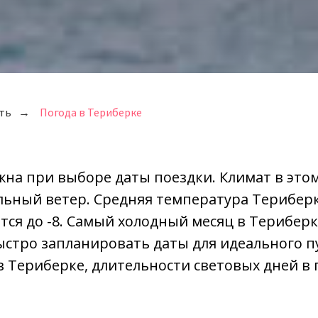
ть
→
Погода в Териберке
жна при выборе даты поездки. Климат в этом
льный ветер. Средняя температура Териберк
тся до -8. Самый холодный месяц в Териберк
стро запланировать даты для идеального п
в Териберке, длительности световых дней в 