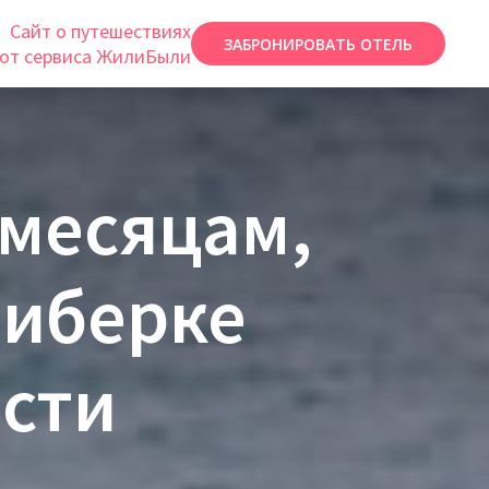
Сайт о путешествиях
ЗАБРОНИРОВАТЬ ОТЕЛЬ
от сервиса ЖилиБыли
 месяцам,
риберке
сти