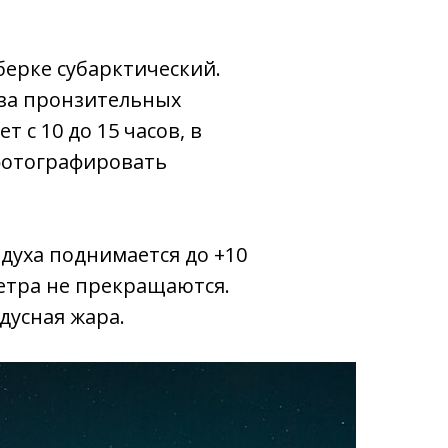
берке субарктический.
-за пронзительных
 с 10 до 15 часов, в
 фотографировать
духа поднимается до +10
ветра не прекращаются.
дусная жара.