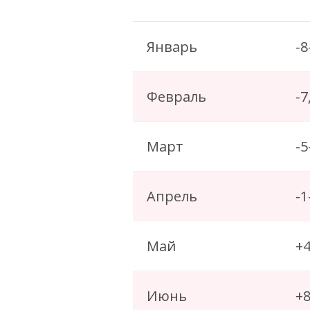
Январь
-8
Февраль
-7
Март
-5
Апрель
-1
Май
+
Июнь
+