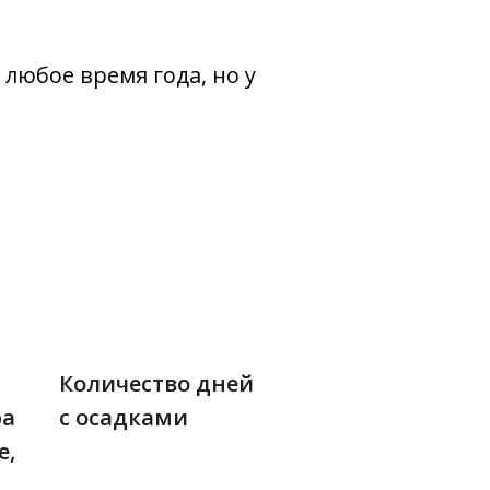
любое время года, но у
Количество дней
ра
с осадками
е,