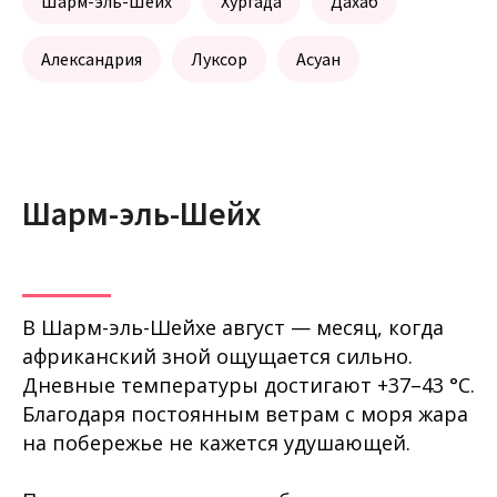
Шарм-эль-Шейх
Хургада
Дахаб
Александрия
Луксор
Асуан
Шарм-эль-Шейх
В Шарм-эль-Шейхе август — месяц, когда
африканский зной ощущается сильно.
Дневные температуры достигают +37–43 °C.
Благодаря постоянным ветрам с моря жара
на побережье не кажется удушающей.