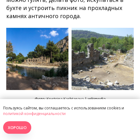
бухте и устроить пикник на прохладных
камнях античного города.
Фото:
Krystsina Kashtanava
| wikimedia
Фото:
Dave Lonsdale
| wikimedia
Пользуясь сайтом, вы соглашаетесь с использованием cookies и
политикой конфиденциальности
Популярен у приезжих античный город
Олимпос. В древности был одним из
ХОРОШО
крупнейших в Ликийском царстве. Здесь