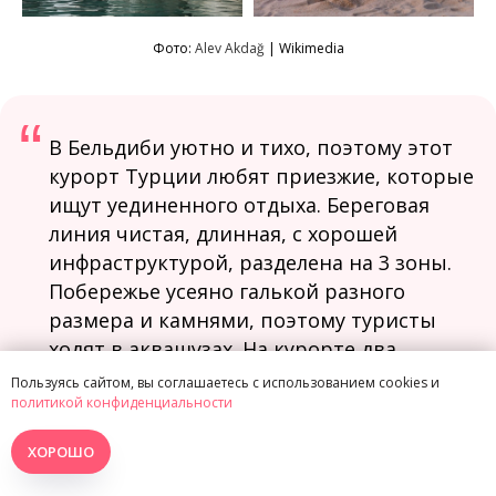
Фото:
Alev Akdağ
|
Wikimedia
“
В Бельдиби уютно и тихо, поэтому этот
курорт Турции любят приезжие, которые
ищут уединенного отдыха. Береговая
линия чистая, длинная, с хорошей
инфраструктурой, разделена на 3 зоны.
Побережье усеяно галькой разного
размера и камнями, поэтому туристы
ходят в аквашузах. На курорте два
общественных пляжа, пара диких и
Пользуясь сайтом, вы соглашаетесь с использованием cookies и
несколько участков, которые
политикой конфиденциальности
принадлежат отелям. Последние
ХОРОШО
регулярно засыпают свои площадки
привозным песком, чтобы туристам