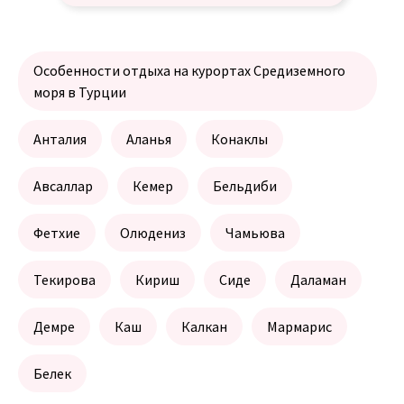
Особенности отдыха на курортах Средиземного
моря в Турции
Анталия
Аланья
Конаклы
Авсаллар
Кемер
Бельдиби
Фетхие
Олюдениз
Чамьюва
Текирова
Кириш
Сиде
Даламан
Демре
Каш
Калкан
Мармарис
Белек