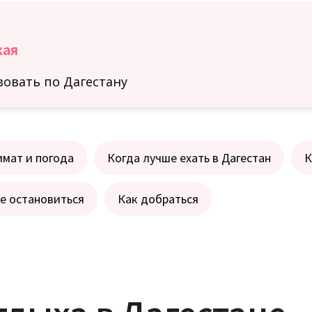
кая
овать по Дагестану
мат и погода
Когда лучше ехать в Дагестан
К
е остановиться
Как добраться