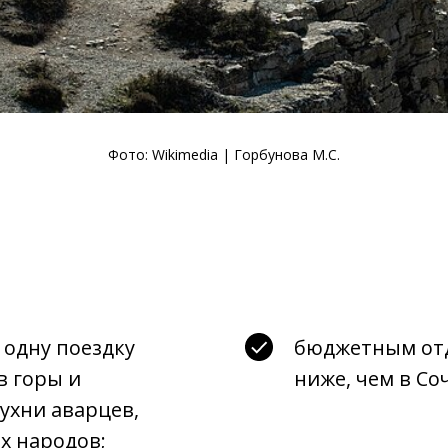
Фото:
Wikimedia
| Горбунова М.С.
 одну поездку
бюджетным отд
в горы и
ниже, чем в Со
ухни аварцев,
их народов;