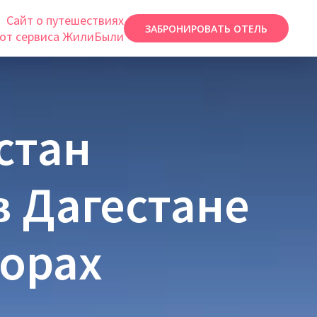
Сайт о путешествиях
ЗАБРОНИРОВАТЬ ОТЕЛЬ
от сервиса ЖилиБыли
стан
в Дагестане
горах