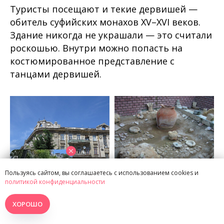
Туристы посещают и текие дервишей —
обитель суфийских монахов XV–XVI веков.
Здание никогда не украшали — это считали
роскошью. Внутри можно попасть на
костюмированное представление с
танцами дервишей.
Пользуясь сайтом, вы соглашаетесь с использованием cookies и
политикой конфиденциальности
ХОРОШО
Фото:
дом Дувана
|wikimedia
Фото:
Leonid Dzhepko / Л.П. Джепко
|wikimedia